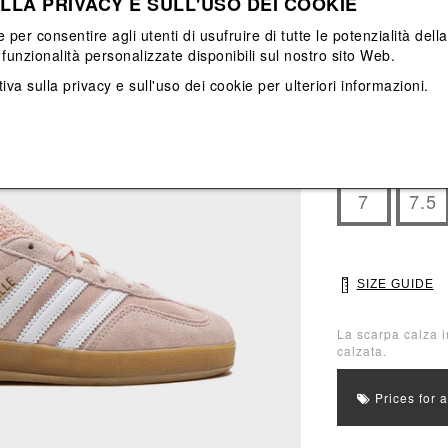
LLA PRIVACY E SULL'USO DEI COOKIE
View All
View All
e per consentire agli utenti di usufruire di tutte le potenzialità dell
funzionalità personalizzate disponibili sul nostro sito Web.
Main color: Ros
Colors: Bianco,
iva sulla privacy e sull'uso dei cookie
per ulteriori informazioni.
Select Size
3.5
4
7
7.5
SIZE GUIDE
La scarpa calza i
calzata.
Prices for 