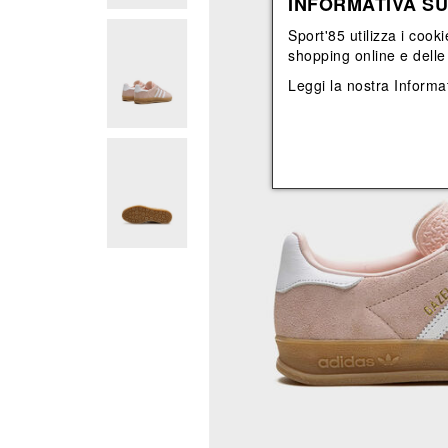
INFORMATIVA SU
View All
View All
orecchini
bracciali
Sport'85 utilizza i cooki
collane
shopping online e delle 
orecchini
Leggi la nostra
Informat