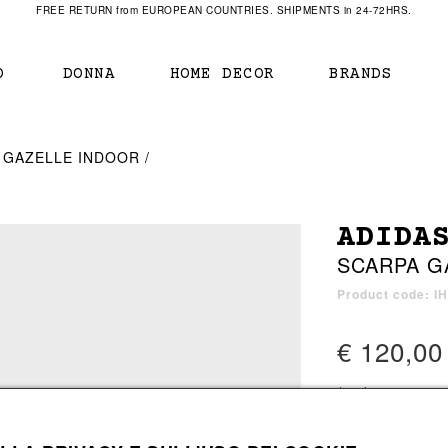
FREE RETURN from EUROPEAN COUNTRIES. SHIPMENTS in 24-72HRS.
O
DONNA
HOME DECOR
BRANDS
IAMENTO
IAMENTO
SCARPE
SCARPE
 GAZELLE INDOOR
r
sneaker
sneaker
New Balance
ihara Yasuhiro
mocassini
scarpe con tacco
Off White
ADIDA
obs
stivali
stivali
Our Legacy
SCARPA G
sandali
scarpe basse
Represent Clothing
Grenoble
mocassini
Sacai
Product code: I
sandali
€ 120,00
a bagno
a bagno
1 color