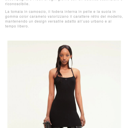
riconoscibile.
La tomaia in camoscio, il fodera interna in pelle e la suola in
gomma color caramelo valorizzano il carattere rétro del modello,
mantenendo un design versatile adatto all’uso urbano e al
tempo libero.