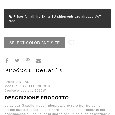
Prices for all the Extra-EU shipments are already VAT
free.
SELECT COLOR AND SIZE
Product Details
Brand: ADIDAS
Modello: GAZELLE INDOOR
Codice Articolo: JI2060W
DESCRIZIONE PRODOTTO
La adidas Gazelle Indoor interpreta uno stile iconico con un
profilo pulito e facile da abbinare. È una sneaker pensata per
accompagnare i look di ogni giorno con un’estetica essenziale e