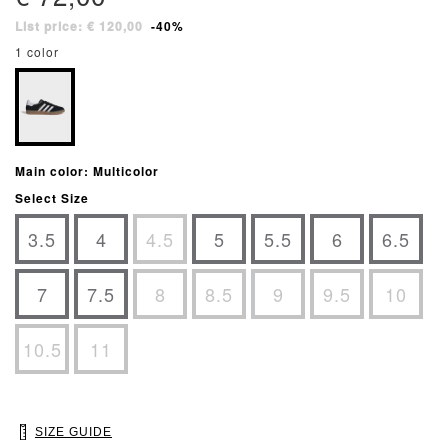
List price: € 120,00
-40%
1 color
Main color: Multicolor
Select Size
3.5
4
4.5
5
5.5
6
6.5
7
7.5
8
8.5
9
9.5
10
10.5
11
SIZE GUIDE