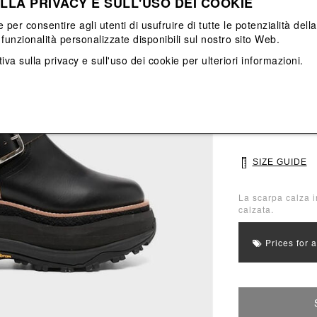
LLA PRIVACY E SULL'USO DEI COOKIE
View All
View All
e per consentire agli utenti di usufruire di tutte le potenzialità dell
funzionalità personalizzate disponibili sul nostro sito Web.
Main color: Nero
Colors: Nero
iva sulla privacy e sull'uso dei cookie
per ulteriori informazioni.
Select Size
38
39
SIZE GUIDE
La scarpa calza i
calzata.
Prices for 