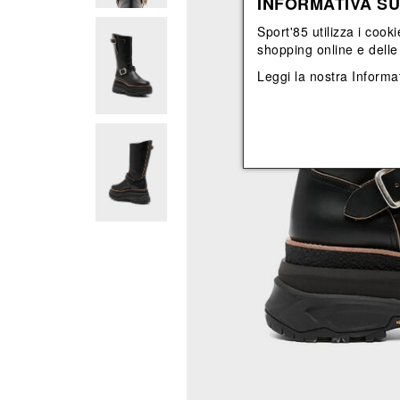
INFORMATIVA SU
View All
View All
orecchini
bracciali
Sport'85 utilizza i cooki
collane
shopping online e delle 
orecchini
Leggi la nostra
Informat