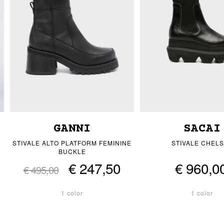
GANNI
SACAI
STIVALE ALTO PLATFORM FEMININE
STIVALE CHEL
BUCKLE
€ 247,50
€ 960,0
€ 495,00
1 color
1 color