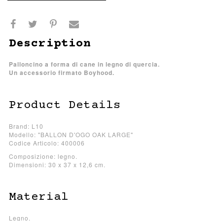
Description
Palloncino a forma di cane in legno di quercia.
Un accessorio firmato Boyhood.
Product Details
Brand: L10
Modello: "BALLON D'OGO OAK LARGE"
Codice Articolo: 400006
Composizione: legno.
Dimensioni: 30 x 37 x 12,6 cm.
Material
Legno.