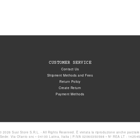
CUSTOMER SERVICE
Contact Us
Shipment Methods and Fees
Return Policy
Create Return
Payment Methods
© 2026 Susi Store S.R.L. - All Rights Reserved. È vietata la riproduzione anche parziale
Sede: Via Ofanto snc • 04100 Latina, Italia | P.IVA 02060350598 • N° REA LT - 14254