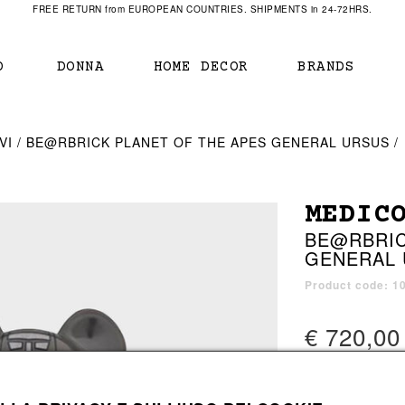
FREE RETURN from EUROPEAN COUNTRIES. SHIPMENTS in 24-72HRS.
O
DONNA
HOME DECOR
BRANDS
IAMENTO
IAMENTO
SCARPE
SCARPE
VI
BE@RBRICK PLANET OF THE APES GENERAL URSUS
r
sneaker
sneaker
New Balance
ihara Yasuhiro
mocassini
scarpe con tacco
Off White
MEDIC
obs
stivali
stivali
Our Legacy
BE@RBRIC
sandali
scarpe basse
Represent Clothing
GENERAL 
Grenoble
mocassini
Sacai
sandali
Product code: 
€ 720,00
a bagno
a bagno
1 color