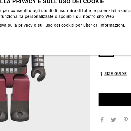
LLA PRIVACY E SULL'USO DEI COOKIE
View All
View All
e per consentire agli utenti di usufruire di tutte le potenzialità dell
funzionalità personalizzate disponibili sul nostro sito Web.
iva sulla privacy e sull'uso dei cookie
per ulteriori informazioni.
Main color: Grigi
Colors: Grigio
Select Size
UNI
SIZE GUIDE