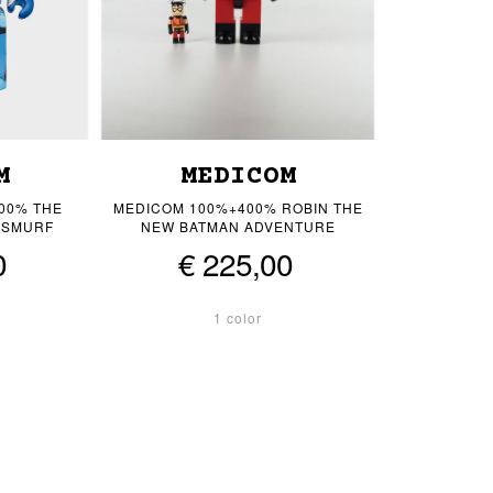
M
MEDICOM
400% THE
MEDICOM 100%+400% ROBIN THE
OSMURF
NEW BATMAN ADVENTURE
0
€ 225,00
1 color