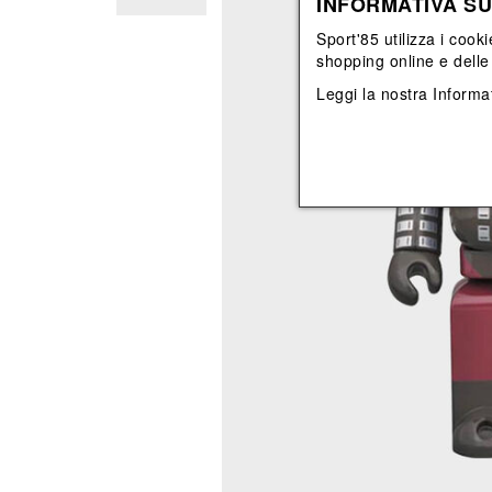
INFORMATIVA SU
View All
View All
orecchini
bracciali
Sport'85 utilizza i cooki
collane
shopping online e delle 
orecchini
Leggi la nostra
Informat