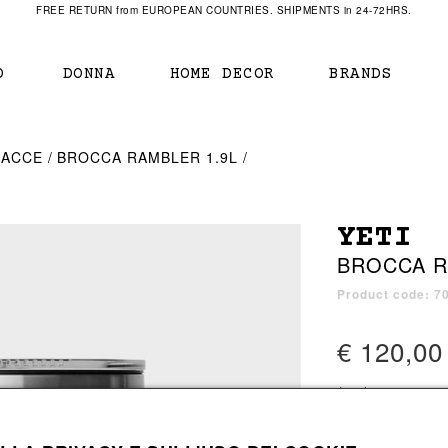
FREE RETURN from EUROPEAN COUNTRIES. SHIPMENTS in 24-72HRS.
O
DONNA
HOME DECOR
BRANDS
IAMENTO
IAMENTO
SCARPE
SCARPE
RACCE
BROCCA RAMBLER 1.9L
r
sneaker
sneaker
New Balance
ihara Yasuhiro
mocassini
scarpe con tacco
Off White
YETI
obs
stivali
stivali
Our Legacy
BROCCA R
sandali
scarpe basse
Represent Clothing
Grenoble
mocassini
Sacai
Product code: 7
sandali
€ 120,00
a bagno
a bagno
1 color