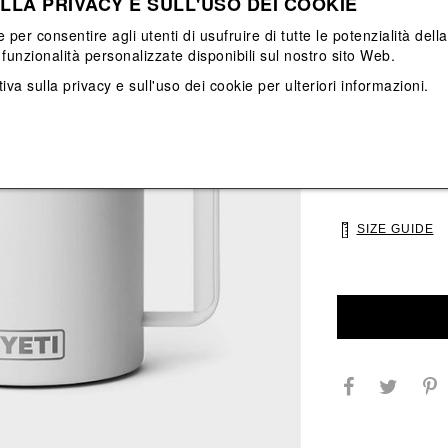
LLA PRIVACY E SULL'USO DEI COOKIE
View All
View All
e per consentire agli utenti di usufruire di tutte le potenzialità dell
funzionalità personalizzate disponibili sul nostro sito Web.
Main color: Bian
Colors: Bianco
iva sulla privacy e sull'uso dei cookie
per ulteriori informazioni.
Select Size
UNI
SIZE GUIDE