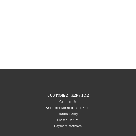
CUSTOMER SERVICE
Contact Us
Shipment Methods and Fees
Return Policy
Create Return
Payment Methods