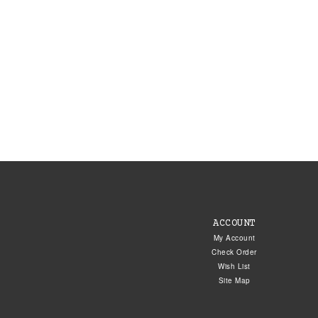
ACCOUNT
My Account
Check Order
Wish List
Site Map