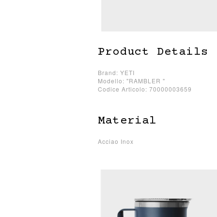
Product Details
Brand: YETI
Modello: "RAMBLER "
Codice Articolo: 70000003659
Material
Acciao Inox