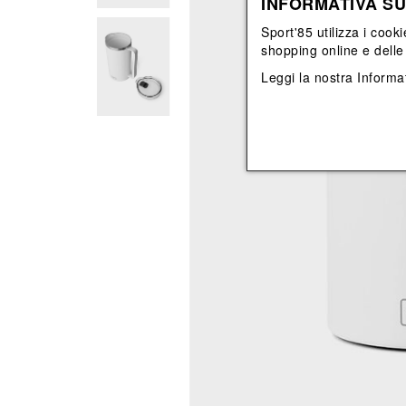
INFORMATIVA SU
View All
View All
orecchini
bracciali
Sport'85 utilizza i cooki
collane
shopping online e delle 
orecchini
Leggi la nostra
Informat