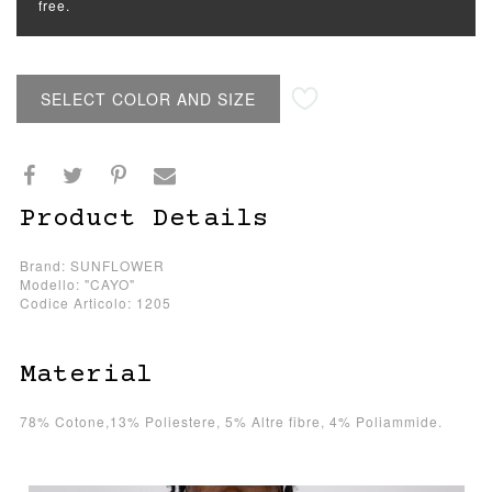
free.
SELECT COLOR AND SIZE
Product Details
Brand: SUNFLOWER
Modello: "CAYO"
Codice Articolo: 1205
Material
78% Cotone,13% Poliestere, 5% Altre fibre, 4% Poliammide.