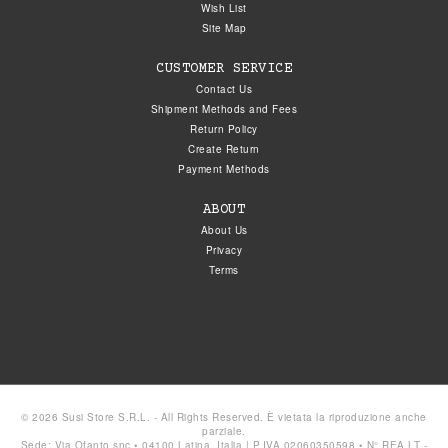
Wish List
Site Map
CUSTOMER SERVICE
Contact Us
Shipment Methods and Fees
Return Policy
Create Return
Payment Methods
ABOUT
About Us
Privacy
Terms
© 2026 Susi Store S.R.L. - All Rights Reserved. È vietata la riproduzione anche
parziale.
Sede: Via Ofanto snc • 04100 Latina, Italia | P.IVA 02060350598 • N° REA LT -