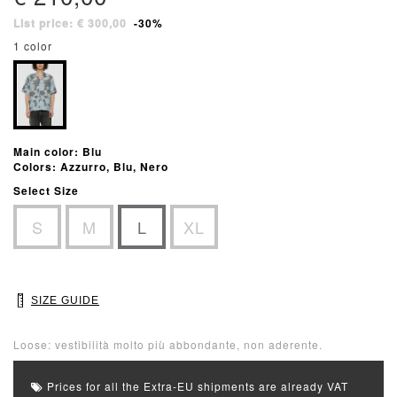
List price: € 300,00
-30%
1 color
Main color: Blu
Colors: Azzurro, Blu, Nero
Select Size
S
M
L
XL
SIZE GUIDE
Loose: vestibilità molto più abbondante, non aderente.
Prices for all the Extra-EU shipments are already VAT