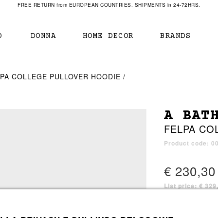
FREE RETURN from EUROPEAN COUNTRIES. SHIPMENTS in 24-72HRS.
O
DONNA
HOME DECOR
BRANDS
IAMENTO
IAMENTO
SCARPE
SCARPE
LPA COLLEGE PULLOVER HOODIE
r
sneaker
sneaker
New Balance
ihara Yasuhiro
mocassini
scarpe con tacco
Off White
A BAT
obs
stivali
stivali
Our Legacy
FELPA CO
sandali
scarpe basse
Represent Clothing
Grenoble
mocassini
Sacai
Product code: 
sandali
€ 230,30
List price: € 32
a bagno
a bagno
1 color