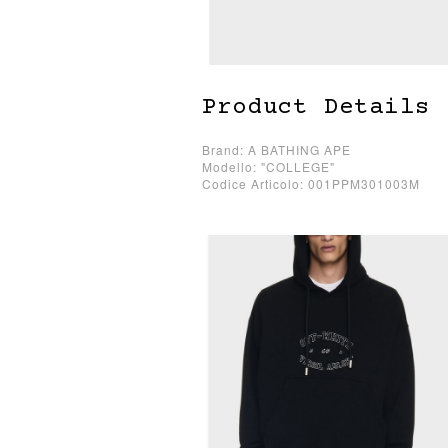
Product Details
Brand: A BATHING APE
Modello: "COLLEGE"
Codice Articolo: 001PPM301003M