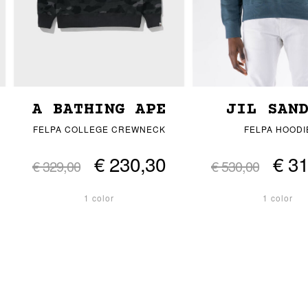
A BATHING APE
JIL SAN
FELPA COLLEGE CREWNECK
FELPA HOODI
€ 230,30
€ 3
€ 329,00
€ 530,00
1 color
1 color