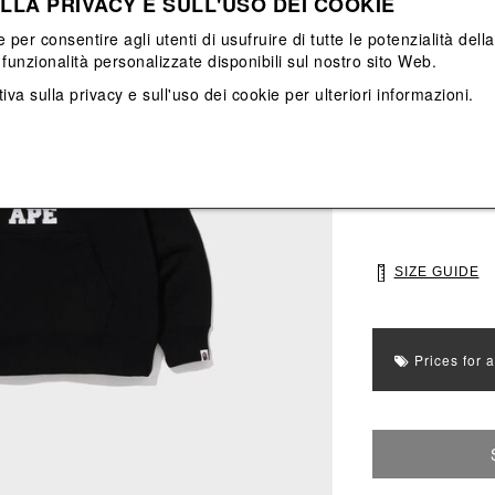
LLA PRIVACY E SULL'USO DEI COOKIE
View All
View All
e per consentire agli utenti di usufruire di tutte le potenzialità dell
funzionalità personalizzate disponibili sul nostro sito Web.
Main color: Nero
iva sulla privacy e sull'uso dei cookie
per ulteriori informazioni.
Colors: Nero
Select Size
M
L
SIZE GUIDE
Prices for 