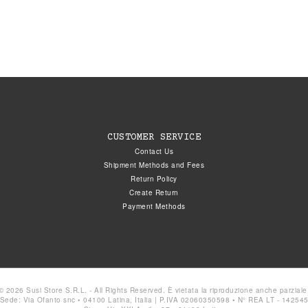
CUSTOMER SERVICE
Contact Us
Shipment Methods and Fees
Return Policy
Create Return
Payment Methods
© 2026 Susi Store S.R.L. - All Rights Reserved. È vietata la riproduzione anche parziale
Sede: Via Ofanto snc • 04100 Latina, Italia | P.IVA 02060350598 • N° REA LT - 14254