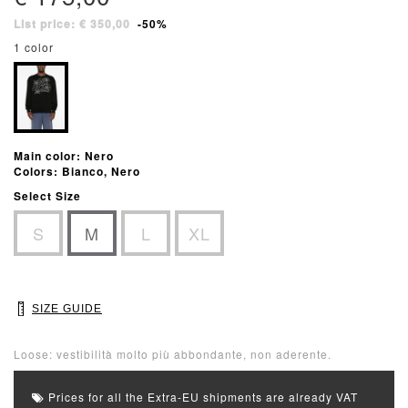
List price: € 350,00
-50%
1 color
Main color: Nero
Colors: Bianco, Nero
Select Size
S
M
L
XL
SIZE GUIDE
Loose: vestibilità molto più abbondante, non aderente.
Prices for all the Extra-EU shipments are already VAT