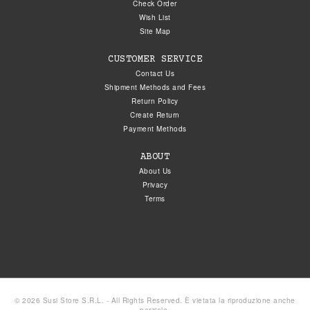
Check Order
Wish List
Site Map
CUSTOMER SERVICE
Contact Us
Shipment Methods and Fees
Return Policy
Create Return
Payment Methods
ABOUT
About Us
Privacy
Terms
© 2026 Susi Store S.R.L. - All Rights Reserved. È vietata la riproduzione anche