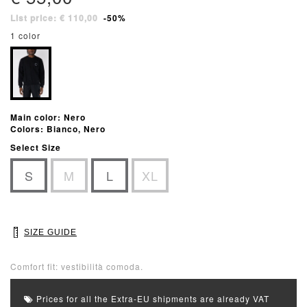
List price: € 110,00
-50%
1 color
Main color: Nero
Colors: Bianco, Nero
Select Size
S
M
L
XL
SIZE GUIDE
Comfort fit: vestibilità comoda.
Prices for all the Extra-EU shipments are already VAT