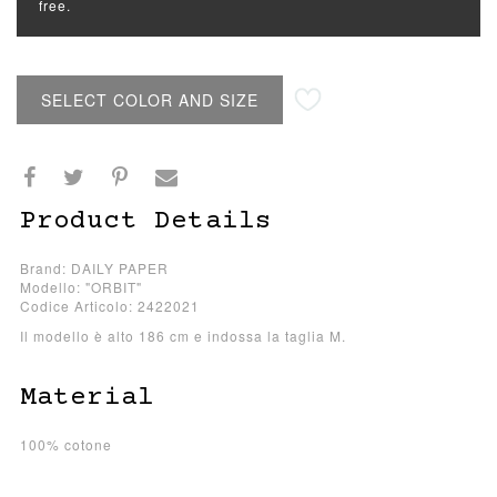
free.
SELECT COLOR AND SIZE
Product Details
Brand: DAILY PAPER
Modello: "ORBIT"
Codice Articolo: 2422021
Il modello è alto 186 cm e indossa la taglia M.
Material
100% cotone