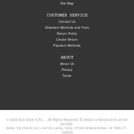
Site Map
CUSTOMER SERVICE
Contact Us
Shipment Methods and Fees
Return Policy
Create Return
Payment Methods
ABOUT
About Us
Privacy
Terms
© 2026 Susi Store S.R.L. - All Rights Reserved. È vietata la riproduzione anche
parziale.
Sede: Via Ofanto snc • 04100 Latina, Italia | P.IVA 02060350598 • N° REA LT -
142545