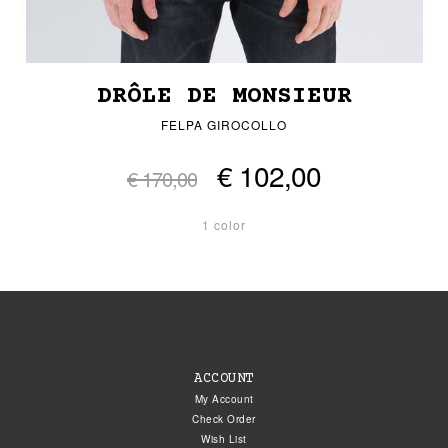
DRÔLE DE MONSIEUR
FELPA GIROCOLLO
€ 102,00
€ 170,00
1 color
ACCOUNT
My Account
Check Order
Wish List