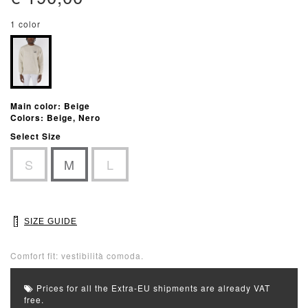
1 color
Main color: Beige
Colors: Beige, Nero
Select Size
S
M
L
SIZE GUIDE
Comfort fit: vestibilità comoda.
Prices for all the Extra-EU shipments are already VAT
free.