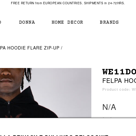
FREE RETURN from EUROPEAN COUNTRIES. SHIPMENTS in 24-72HRS.
O
DONNA
HOME DECOR
BRANDS
IAMENTO
IAMENTO
SCARPE
SCARPE
PA HOODIE FLARE ZIP-UP
r
sneaker
sneaker
New Balance
ihara Yasuhiro
mocassini
scarpe con tacco
Off White
WE11D
obs
stivali
stivali
Our Legacy
FELPA HOO
sandali
scarpe basse
Represent Clothing
Grenoble
mocassini
Sacai
Product code: W
sandali
N/A
a bagno
a bagno
1 color