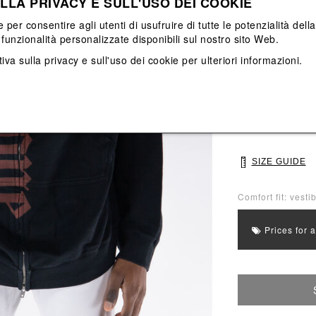
LLA PRIVACY E SULL'USO DEI COOKIE
View All
View All
e per consentire agli utenti di usufruire di tutte le potenzialità dell
funzionalità personalizzate disponibili sul nostro sito Web.
Main color: Nero
Colors: Nero, R
iva sulla privacy e sull'uso dei cookie
per ulteriori informazioni.
Select Size
M
L
SIZE GUIDE
Comfort fit: vesti
Prices for 