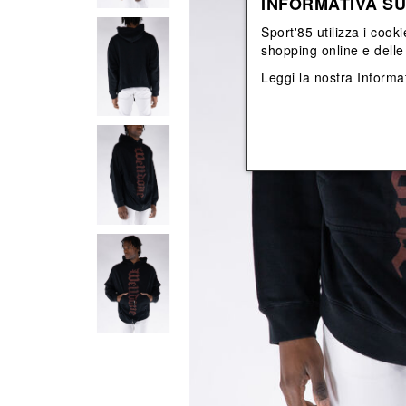
INFORMATIVA SU
View All
View All
orecchini
bracciali
Sport'85 utilizza i cooki
collane
shopping online e delle 
orecchini
Leggi la nostra
Informat