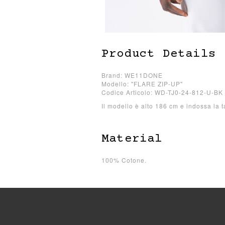
Product Details
Brand: WE11DONE
Modello: "FLARE ZIP-UP"
Codice Articolo: WD-TJ0-24-812-U-BK
Il modello è alto 186 cm e indossa la t
Material
100% Cotone.