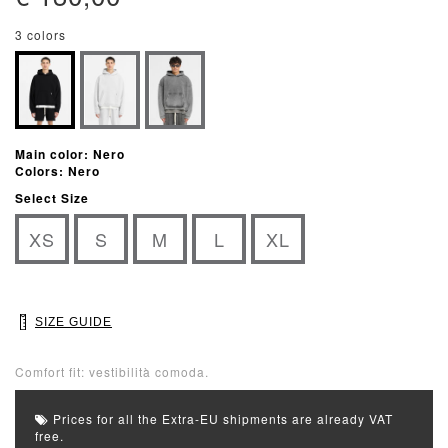
3 colors
Main color: Nero
Colors: Nero
Select Size
XS
S
M
L
XL
SIZE GUIDE
Comfort fit: vestibilità comoda.
Prices for all the Extra-EU shipments are already VAT
free.