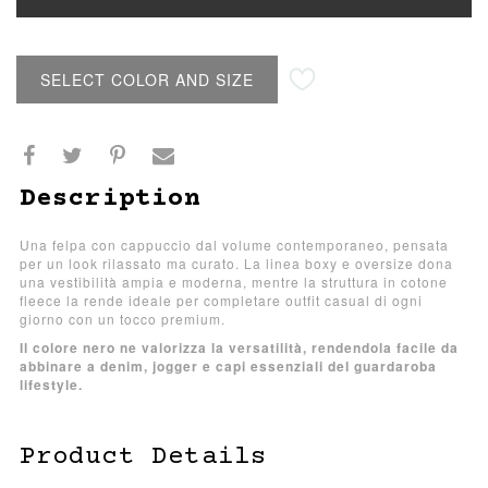
SELECT COLOR AND SIZE
Description
Una felpa con cappuccio dal volume contemporaneo, pensata
per un look rilassato ma curato. La linea boxy e oversize dona
una vestibilità ampia e moderna, mentre la struttura in cotone
fleece la rende ideale per completare outfit casual di ogni
giorno con un tocco premium.
Il colore nero ne valorizza la versatilità, rendendola facile da
abbinare a denim, jogger e capi essenziali del guardaroba
lifestyle.
Product Details