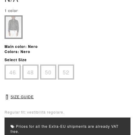
1 color
Main color: Nero
Colors: Nero
Select Size
46
48
50
52
SIZE GUIDE
Regular fit: vestibilità regolare.
Prices for all the Extra-EU shipments are already VAT
free.