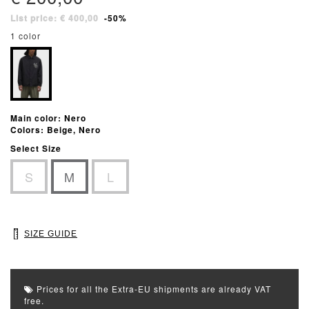
List price: € 400,00
-50%
1 color
Main color: Nero
Colors: Beige, Nero
Select Size
S
M
L
SIZE GUIDE
Prices for all the Extra-EU shipments are already VAT
free.