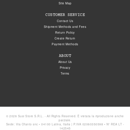
Site Map
CUSTOMER SERVICE
Contact Us
Shipment Methods and Fees
Return Policy
Create Return
Payment Methods
ABOUT
About Us
Privacy
Terms
© 2026 Susi Store S.R.L. - All Rights Reserved. È vietata la riproduzione anche
parziale.
Sede: Via Ofanto snc • 04100 Latina, Italia | P.IVA 02060350598 • N° REA LT -
142545