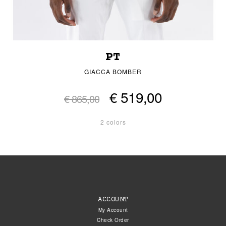
PT
GIACCA BOMBER
€ 519,00
€ 865,00
2 colors
ACCOUNT
My Account
Check Order