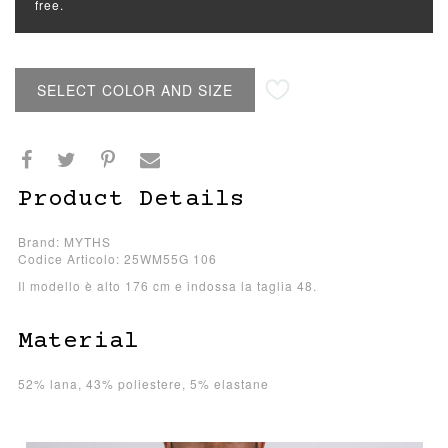
free.
SELECT COLOR AND SIZE
Product Details
Brand: MYTHS
Codice Articolo: 25WM55G 106
Il modello è alto 176 cm e indossa la taglia 48.
Material
52% lana, 43% poliestere, 5% elastane