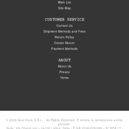
Wish List
Site Map
CUSTOMER SERVICE
Contact Us
Shipment Methods and Fees
Return Policy
Create Return
Payment Methods
ABOUT
About Us
Privacy
Terms
© 2026 Susi Store S.R.L. - All Rights Reserved. È vietata la riproduzione anche
parziale.
Sede: Via Ofanto snc • 04100 Latina, Italia | P.IVA 02060350598 • N° REA LT -