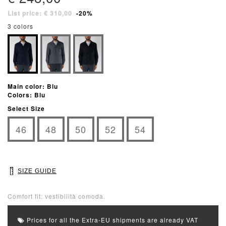
List price: € 310,00
-20%
3 colors
Main color: Blu
Colors: Blu
Select Size
46
48
50
52
54
SIZE GUIDE
Comfort fit: vestibilità comoda.
Prices for all the Extra-EU shipments are already VAT