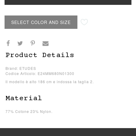
SELECT COLOR AND SIZE
Product Details
Brand: ETUDES
Codice Articolo: E24MM680N01300
Il modello è alto 186 cm e indossa la taglia 2.
Material
77% Cotone 23% Nylon.