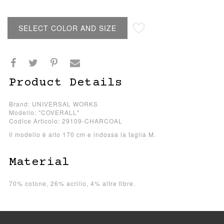
SELECT COLOR AND SIZE
Product Details
Brand: UNIVERSAL WORKS
Modello: "COVERALL"
Codice Articolo: 29109-CHARCOAL
Il modello è alto 170 cm e indossa la taglia M.
Material
70% cotone, 26% acrilio, 4% altre fibre.