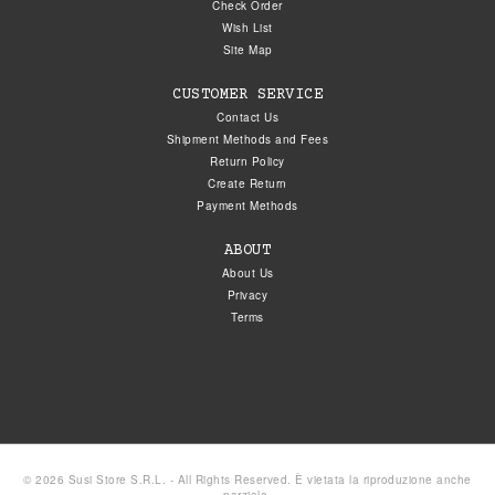
Check Order
Wish List
Site Map
CUSTOMER SERVICE
Contact Us
Shipment Methods and Fees
Return Policy
Create Return
Payment Methods
ABOUT
About Us
Privacy
Terms
© 2026 Susi Store S.R.L. - All Rights Reserved. È vietata la riproduzione anche