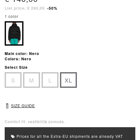
List price: € 280,00
-50%
1 color
Main color: Nero
Colors: Nero
Select Size
S
M
L
XL
SIZE GUIDE
Comfort fit: vestibilità comoda.
Prices for all the Extra-EU shipments are already VAT