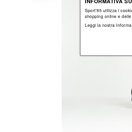
INFORMATIVA SU
View All
View All
orecchini
bracciali
Sport'85 utilizza i cooki
collane
shopping online e delle 
orecchini
Leggi la nostra
Informat