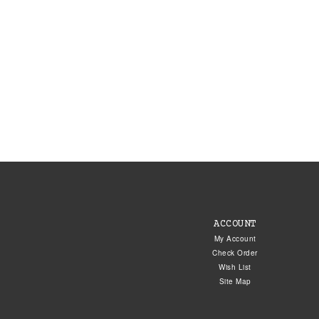
ACCOUNT
My Account
Check Order
Wish List
Site Map