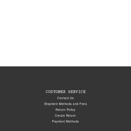
CUSTOMER SERVICE
Contact Us
Shipment Methods and Fees
Return Policy
Create Return
Payment Methods