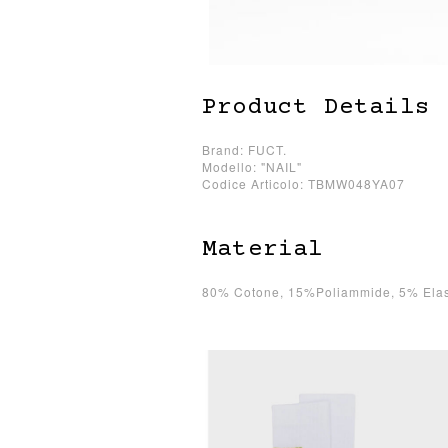
Product Details
Brand: FUCT.
Modello: "NAIL"
Codice Articolo: TBMW048YA07
Material
80% Cotone, 15%Poliammide, 5% Elas