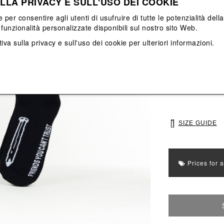
LLA PRIVACY E SULL'USO DEI COOKIE
View All
View All
e per consentire agli utenti di usufruire di tutte le potenzialità dell
funzionalità personalizzate disponibili sul nostro sito Web.
Main color: Nero
iva sulla privacy e sull'uso dei cookie
per ulteriori informazioni.
Colors: Bianco, 
Select Size
39
43
SIZE GUIDE
Prices for 