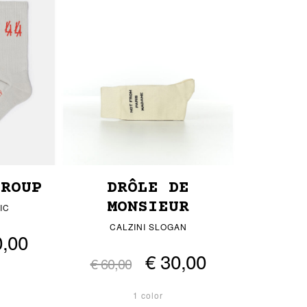
GROUP
DRÔLE DE
MONSIEUR
IC
CALZINI SLOGAN
0,00
€ 30,00
€ 60,00
1 color