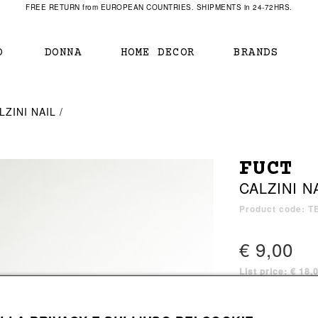
FREE RETURN from EUROPEAN COUNTRIES. SHIPMENTS in 24-72HRS.
O
DONNA
HOME DECOR
BRANDS
IAMENTO
IAMENTO
SCARPE
SCARPE
LZINI NAIL
r
sneaker
sneaker
New Balance
ihara Yasuhiro
mocassini
scarpe con tacco
Off White
FUCT
obs
stivali
stivali
Our Legacy
CALZINI N
sandali
scarpe basse
Represent Clothing
Grenoble
mocassini
Sacai
Product code: 
sandali
€ 9,00
List price: € 18,
a bagno
a bagno
2 colors