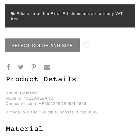
Prices for all the Extra-EU shipments are already VAT
free.
SELECT COLOR AND SIZE
Product Details
Brand: HAIKURE
Modello: "CLEAVELAND"
Codice Articolo: HEM03225DS095L0838
Il modello è alto 186 cm e indossa la taglia 32.
Material