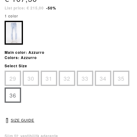
List price: € 215,00
-50%
1 color
Main color: Azzurro
Colors: Azzurro
Select Size
29
30
31
32
33
34
35
36
SIZE GUIDE
Slim fit: vestibilità aderente.