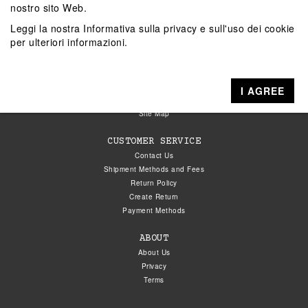
nostro sito Web.
Leggi la nostra
Informativa sulla privacy e sull'uso dei cookie
per ulteriori informazioni.
ACCOUNT
My Account
Check Order
I AGREE
Wish List
Site Map
CUSTOMER SERVICE
Contact Us
Shipment Methods and Fees
Return Policy
Create Return
Payment Methods
ABOUT
About Us
Privacy
Terms