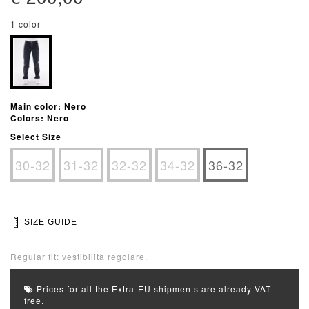
1 color
Main color: Nero
Colors: Nero
Select Size
30-32
31-32
32-32
34-32
36-32
SIZE GUIDE
Regular fit: vestibilità regolare.
Prices for all the Extra-EU shipments are already VAT
free.