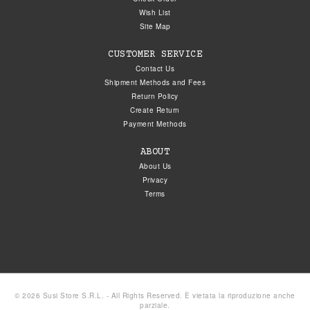
Wish List
Site Map
CUSTOMER SERVICE
Contact Us
Shipment Methods and Fees
Return Policy
Create Return
Payment Methods
ABOUT
About Us
Privacy
Terms
© 2026 Susi Store S.R.L. - All Rights Reserved. È vietata la riproduzione anche
parziale.