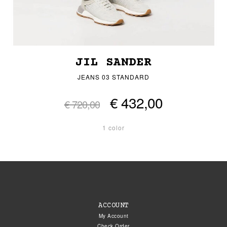
JIL SANDER
JEANS 03 STANDARD
€ 432,00
€ 720,00
1 color
ACCOUNT
My Account
Check Order