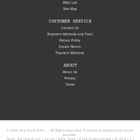
Wish List
Site Map
CUSTOMER SERVICE
Contact Us
Shipment Methods and Fees
Return Policy
Create Return
Payment Methods
ABOUT
About Us
Privacy
Terms
© 2026 Susi Store S.R.L. - All Rights Reserved. È vietata la riproduzione anche
parziale.
Sede: Via Ofanto snc • 04100 Latina, Italia | P.IVA 02060350598 • N° REA LT -