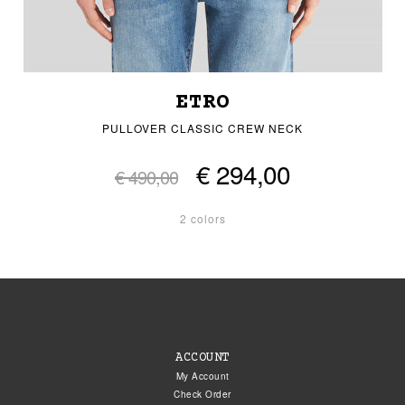
ETRO
PULLOVER CLASSIC CREW NECK
€ 294,00
€ 490,00
2 colors
ACCOUNT
My Account
Check Order