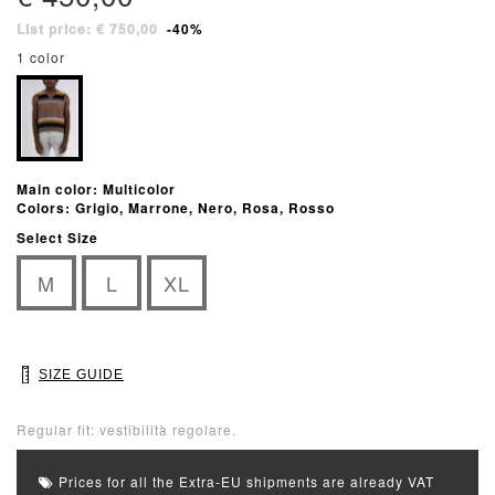
List price: € 750,00
-40%
1 color
Main color: Multicolor
Colors: Grigio, Marrone, Nero, Rosa, Rosso
Select Size
M
L
XL
SIZE GUIDE
Regular fit: vestibilità regolare.
Prices for all the Extra-EU shipments are already VAT