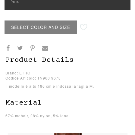
free.
SELECT COLOR AND SIZE
Product Details
Brand: ETRO
Codice Articolo: 1N960 9678
Il modello è alto 186 cm e indossa la taglia M.
Material
67% mohair, 28% nylon, 5% lana.