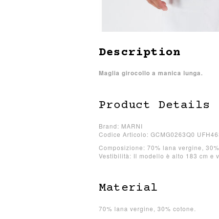
Description
Maglia girocollo a manica lunga.
Product Details
Brand: MARNI
Codice Articolo: GCMG0263Q0 UFH46
Composizione: 70% lana vergine, 30%
Vestibilità: Il modello è alto 183 cm e 
Material
70% lana vergine, 30% cotone.