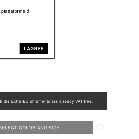
View All
View All
a piattaforma di
so
so
I AGREE
50
all the Extra-EU shipments are already VAT free.
SELECT COLOR AND SIZE