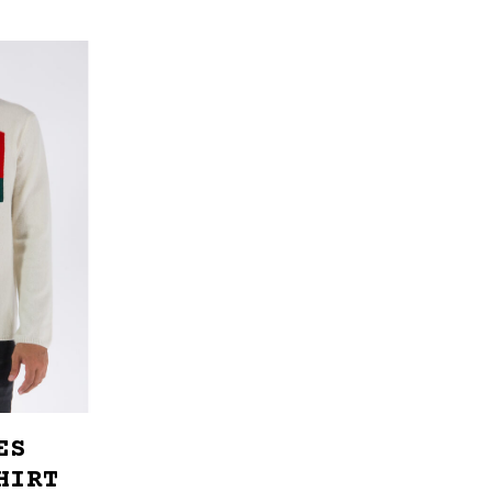
ES
HIRT