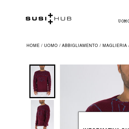
UOM
BORSE
BORSE
VAI ALLA PAGINA HOME DECOR
IN EVIDENZA
ABBIGL
ABBIGL
HOME
UOMO
ABBIGLIAMENTO
MAGLIERIA
beauty
borse a mano
Accessori Decorativi
Adidas
t-shirt
t-shirt
Jil Sande
borse
borse a spalla
Complementi d'arredo
Asics
polo
camicie
Maison M
marsupi
borse shopping
Cuscini e Plaid
Carhartt Wip
camicie
giacche
Marc Jac
valigie
marsupi
Libri e Cartoleria
Daily Paper
giacche
felpe
Moncler
zaini
pochette
Illuminazione
Golden Goose
felpe
jeans
Moncler 
valigie
Tempo Libero
jeans
pantaloni
GIOIELLI
zaini
Borracce
pantaloni
shorts
Ghiacciaie
shorts
abiti
anelli
GIOIELLI
Igienizzanti e Mascherine
costumi d
costumi d
bracciali
collane
anelli
Vedi tutti