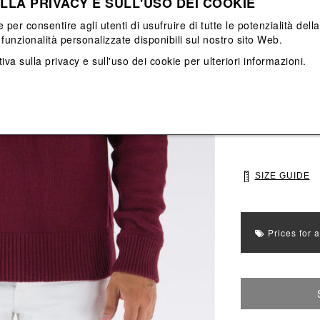
LLA PRIVACY E SULL'USO DEI COOKIE
View All
View All
e per consentire agli utenti di usufruire di tutte le potenzialità dell
funzionalità personalizzate disponibili sul nostro sito Web.
Main color: Ros
iva sulla privacy e sull'uso dei cookie
per ulteriori informazioni.
Colors: Blu, Ros
Select Size
46
48
SIZE GUIDE
Prices for 