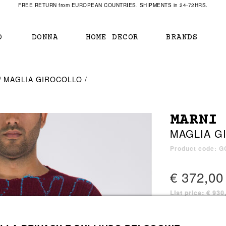
FREE RETURN from EUROPEAN COUNTRIES. SHIPMENTS in 24-72HRS.
O
DONNA
HOME DECOR
BRANDS
IAMENTO
IAMENTO
SCARPE
SCARPE
MAGLIA GIROCOLLO
r
sneaker
sneaker
New Balance
ihara Yasuhiro
mocassini
scarpe con tacco
Off White
MARNI
obs
stivali
stivali
Our Legacy
MAGLIA G
sandali
scarpe basse
Represent Clothing
Grenoble
mocassini
Sacai
Product code: 
sandali
€ 372,00
List price: € 93
a bagno
a bagno
1 color