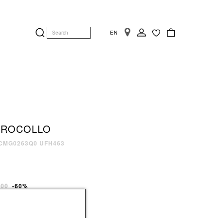
EN
ACCESSORI
ACCESSORI
cappelli
cappelli
Stone Island
sciarpe e stole
sciarpe e stole
Stussy
cinture
portafogli
Yeti
IROCOLLO
portafogli
cinture
Vedi tutti
articoli e accessori hi-tech
articoli e accessori hi-tech
GCMG0263Q0 UFH463
occhiali da sole
occhiali da sole
portachiavi
portachiavi
0,00
-60%