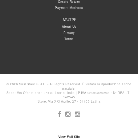
Create Return
Payment Methods
ABOUT
About Us
Privacy
Terms
© 2026 Susi Store S.R.L. - All Rights Reserved. È vietata la riproduzione anche
parziale.
Sede: Via Ofanto snc • 04100 Latina, Italia | P.IVA 02060350598 • N° REA LT -
142545
Store: Via XXI Aprile, 27 • 04100 Latina
View Full Site