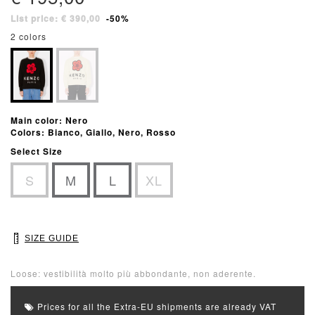
List price: € 390,00
-50%
2 colors
Main color: Nero
Colors: Bianco, Giallo, Nero, Rosso
Select Size
S
M
L
XL
SIZE GUIDE
Loose: vestibilità molto più abbondante, non aderente.
Prices for all the Extra-EU shipments are already VAT