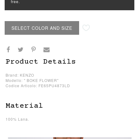
free.
SELECT COLOR AND SIZE
Product Details
Brand: KENZO
Modello: " BOKE FLOWER"
Codice Articolo: FE65PU4873LD
Material
100% Lana.