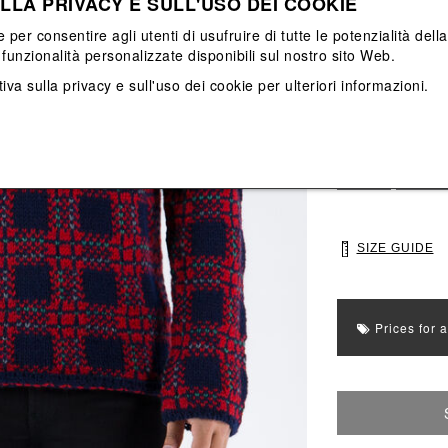
LLA PRIVACY E SULL'USO DEI COOKIE
View All
View All
e per consentire agli utenti di usufruire di tutte le potenzialità dell
funzionalità personalizzate disponibili sul nostro sito Web.
Main color: Ros
iva sulla privacy e sull'uso dei cookie
per ulteriori informazioni.
Colors: Nero, R
Select Size
S
M
SIZE GUIDE
Prices for 