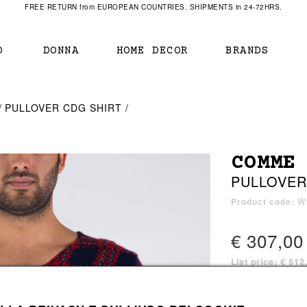
FREE RETURN from EUROPEAN COUNTRIES. SHIPMENTS in 24-72HRS.
O
DONNA
HOME DECOR
BRANDS
IAMENTO
IAMENTO
SCARPE
SCARPE
PULLOVER CDG SHIRT
r
sneaker
sneaker
New Balance
ihara Yasuhiro
mocassini
scarpe con tacco
Off White
COMME
obs
stivali
stivali
Our Legacy
PULLOVER
sandali
scarpe basse
Represent Clothing
Grenoble
mocassini
Sacai
Product code: W
sandali
€ 307,00
List price: € 51
a bagno
a bagno
1 color