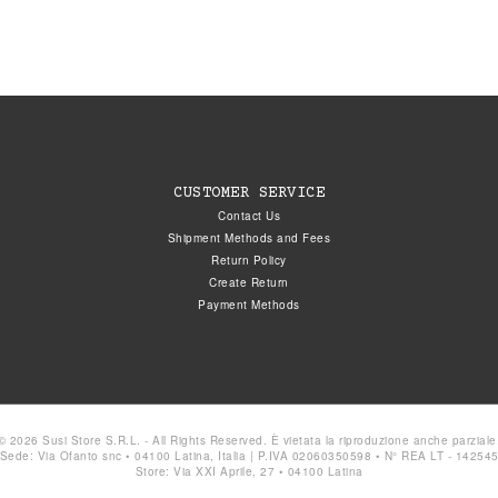
CUSTOMER SERVICE
Contact Us
Shipment Methods and Fees
Return Policy
Create Return
Payment Methods
© 2026 Susi Store S.R.L. - All Rights Reserved. È vietata la riproduzione anche parziale
Sede: Via Ofanto snc • 04100 Latina, Italia | P.IVA 02060350598 • N° REA LT - 14254
Store: Via XXI Aprile, 27 • 04100 Latina