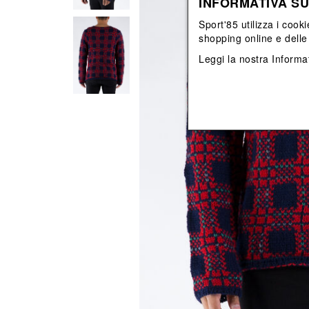
INFORMATIVA SU
View All
View All
orecchini
bracciali
Sport'85 utilizza i cooki
collane
shopping online e delle 
orecchini
Leggi la nostra
Informat