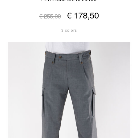
€ 178,50
€ 255,00
3 colors