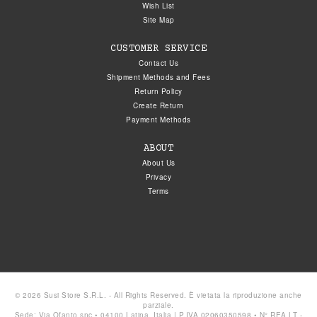
Wish List
Site Map
CUSTOMER SERVICE
Contact Us
Shipment Methods and Fees
Return Policy
Create Return
Payment Methods
ABOUT
About Us
Privacy
Terms
© 2026 Susi Store S.R.L. - All Rights Reserved. È vietata la riproduzione anche
parziale.
Sede: Via Ofanto snc • 04100 Latina, Italia | P.IVA 02060350598 • N° REA LT -