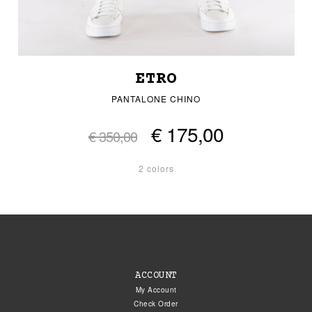
ETRO
PANTALONE CHINO
€ 175,00
€ 350,00
2 colors
ACCOUNT
My Account
Check Order