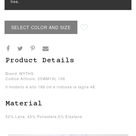
free.
SELECT COLOR AND SIZE
Product Details
Brand: MYTHS
Codice Articolo: 25WM19L 106
Il modello è alto 186 cm e indossa la taglia 48.
Material
52% Lana, 43% Poliestere,5% Elastane.