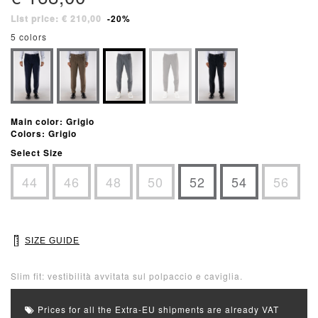
List price: € 210,00
-20%
5 colors
Main color: Grigio
Colors: Grigio
Select Size
44
46
48
50
52
54
56
SIZE GUIDE
Slim fit: vestibilità avvitata sul polpaccio e caviglia.
Prices for all the Extra-EU shipments are already VAT