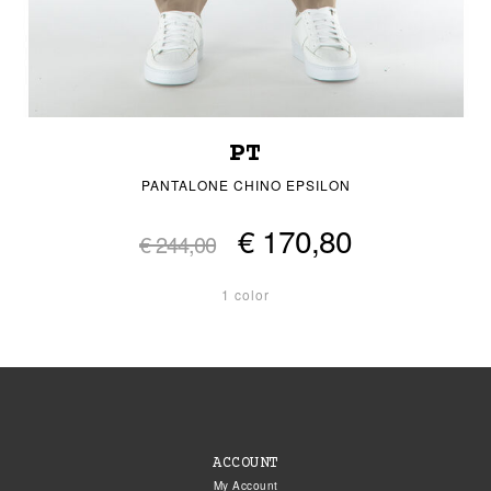
PT
PANTALONE CHINO EPSILON
€ 170,80
€ 244,00
1 color
ACCOUNT
My Account