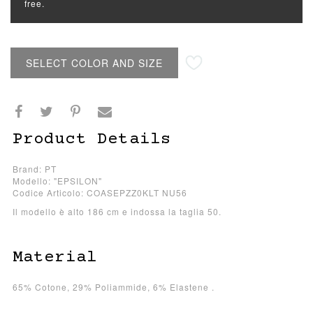
free.
SELECT COLOR AND SIZE
Product Details
Brand: PT
Modello: "EPSILON"
Codice Articolo: COASEPZZ0KLT NU56
Il modello è alto 186 cm e indossa la taglia 50.
Material
65% Cotone, 29% Poliammide, 6% Elastene .