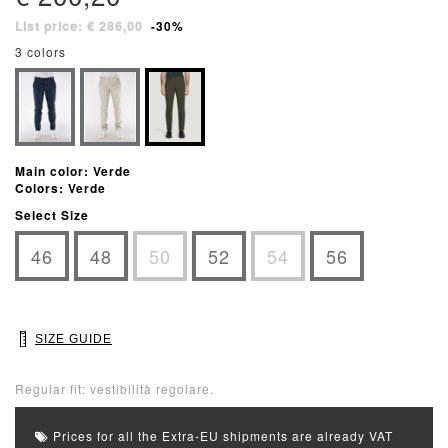
List price: € 286,00
-30%
3 colors
Main color: Verde
Colors: Verde
Select Size
46
48
50
52
54
56
SIZE GUIDE
Regular fit: vestibilità regolare.
Prices for all the Extra-EU shipments are already VAT