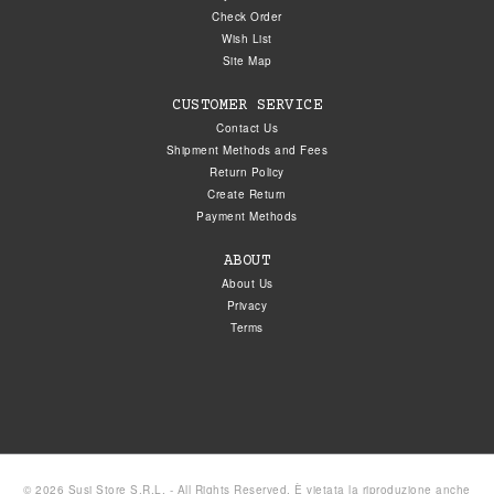
Check Order
Wish List
Site Map
CUSTOMER SERVICE
Contact Us
Shipment Methods and Fees
Return Policy
Create Return
Payment Methods
ABOUT
About Us
Privacy
Terms
© 2026 Susi Store S.R.L. - All Rights Reserved. È vietata la riproduzione anche