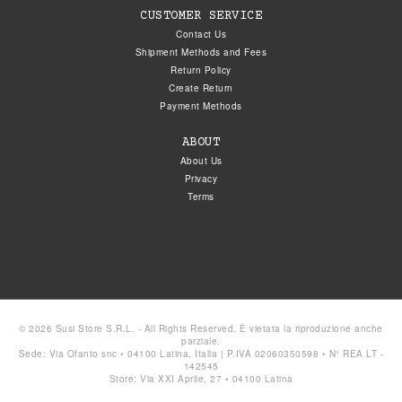
CUSTOMER SERVICE
Contact Us
Shipment Methods and Fees
Return Policy
Create Return
Payment Methods
ABOUT
About Us
Privacy
Terms
© 2026 Susi Store S.R.L. - All Rights Reserved. È vietata la riproduzione anche
parziale.
Sede: Via Ofanto snc • 04100 Latina, Italia | P.IVA 02060350598 • N° REA LT -
142545
Store: Via XXI Aprile, 27 • 04100 Latina