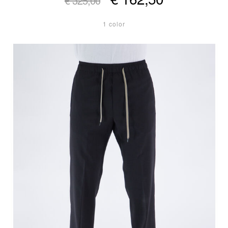
€ 325,00
1 color