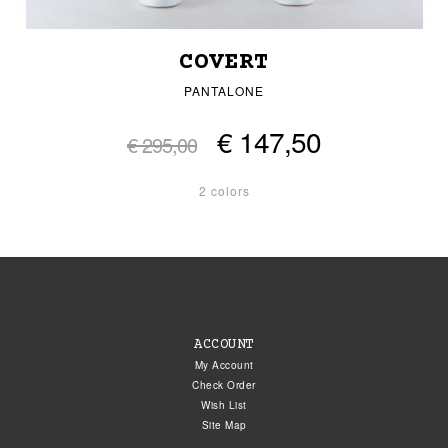
COVERT
PANTALONE
€ 147,50
€ 295,00
2 colors
ACCOUNT
My Account
Check Order
Wish List
Site Map