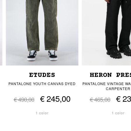
ETUDES
HERON PRE
PANTALONE YOUTH CANVAS DYED
PANTALONE VINTAGE W
CARPENTER
€ 245,00
€ 2
€ 490,00
€ 465,00
1 color
1 color