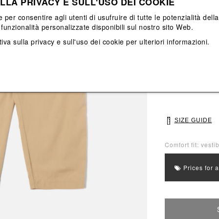
LLA PRIVACY E SULL'USO DEI COOKIE
View All
View All
e per consentire agli utenti di usufruire di tutte le potenzialità dell
funzionalità personalizzate disponibili sul nostro sito Web.
Main color: Beig
iva sulla privacy e sull'uso dei cookie
per ulteriori informazioni.
Colors: Beige
Select Size
28
30
SIZE GUIDE
Comfort fit: vesti
Prices for 