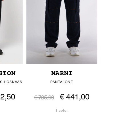
STON
MARNI
ASH CANVAS
PANTALONE
32,50
€ 441,00
€ 735,00
1 color