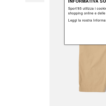
INFORMATIVA SU
View All
View All
orecchini
bracciali
Sport'85 utilizza i cooki
collane
shopping online e delle 
orecchini
Leggi la nostra
Informat