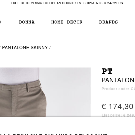
FREE RETURN from EUROPEAN COUNTRIES. SHIPMENTS in 24-72HRS.
O
DONNA
HOME DECOR
BRANDS
IAMENTO
IAMENTO
SCARPE
SCARPE
PANTALONE SKINNY
r
sneaker
sneaker
New Balance
ihara Yasuhiro
mocassini
scarpe con tacco
Off White
PT
obs
stivali
stivali
Our Legacy
PANTALON
sandali
scarpe basse
Represent Clothing
Grenoble
mocassini
Sacai
Product code: 
sandali
€ 174,30
List price: € 24
a bagno
a bagno
2 colors