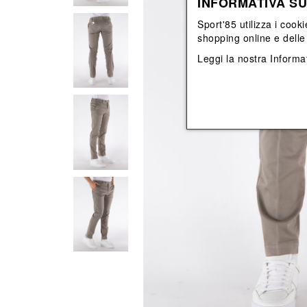
INFORMATIVA SU
View All
View All
orecchini
bracciali
Sport'85 utilizza i cooki
collane
shopping online e delle 
orecchini
Leggi la nostra
Informat