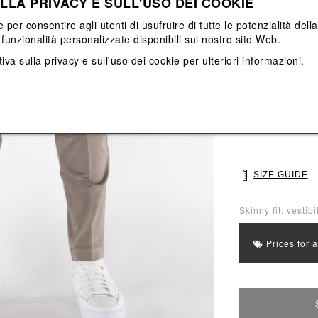
LLA PRIVACY E SULL'USO DEI COOKIE
View All
View All
e per consentire agli utenti di usufruire di tutte le potenzialità dell
funzionalità personalizzate disponibili sul nostro sito Web.
Main color: Mar
iva sulla privacy e sull'uso dei cookie
per ulteriori informazioni.
Colors: Marrone
Select Size
46
48
SIZE GUIDE
Skinny fit: vestib
Prices for 