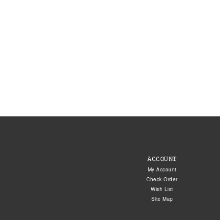
ACCOUNT
My Account
Check Order
Wish List
Site Map