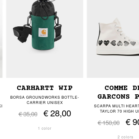
CARHARTT WIP
COMME D
GARCONS 
BORSA GROUNDWORKS BOTTLE-
CARRIER UNISEX
I
SCARPA MULTI HEAR
€ 28,00
TAYLOR 70 HIGH U
€ 35,00
€ 9
€ 150,00
1 color
2 colors