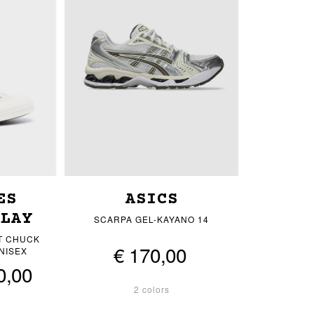
ES
ASICS
PLAY
SCARPA GEL-KAYANO 14
T CHUCK
€ 170,00
NISEX
0,00
2 colors