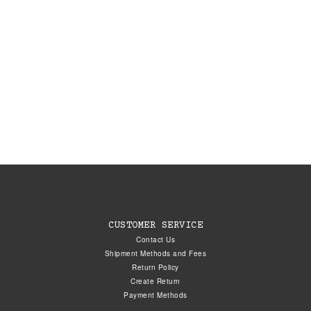
CUSTOMER SERVICE
Contact Us
Shipment Methods and Fees
Return Policy
Create Return
Payment Methods