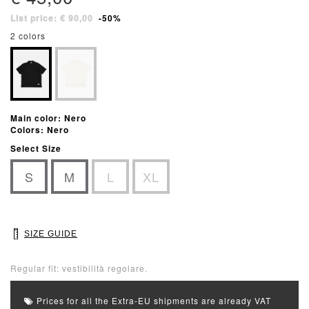
List price: € 90,00
-50%
2 colors
Main color: Nero
Colors: Nero
Select Size
S
M
L
XL
SIZE GUIDE
Regular fit: vestibilità regolare.
Prices for all the Extra-EU shipments are already VAT