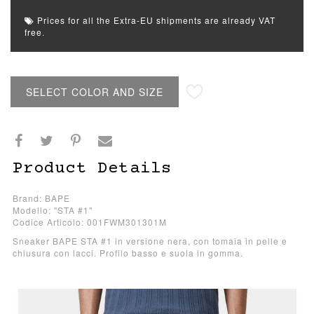
Prices for all the Extra-EU shipments are already VAT
free.
SELECT COLOR AND SIZE
Product Details
Brand: BAPE
Modello: "STA #1"
Codice Articolo: 001FWM301301M
Sneaker BAPE STA #1 in versione nera, con tomaia in pelle e
chiusura con lacci. Profilo basso e suola in gomma.