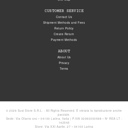
CUSTOMER SERVICE
Contact Us
Shipment Methods and Fees
Return Policy
Create Return
Payment Methods
ABOUT
About Us
Privacy
Terms
© 2026 Susi Store S.R.L. - All Rights Reserved. È vietata la riproduzione anche
parziale.
Sede: Via Ofanto snc • 04100 Latina, Italia | P.IVA 02060350598 • N° REA LT -
142545
Store: Via XXI Aprile, 27 • 04100 Latina