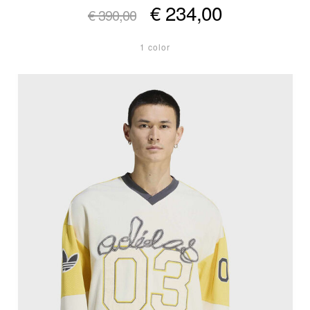
€ 234,00
€ 390,00
1 color