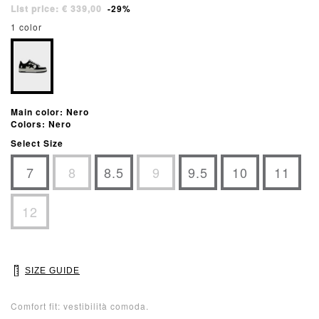
List price: € 339,00
-29%
1 color
Main color: Nero
Colors: Nero
Select Size
7
8
8.5
9
9.5
10
11
12
SIZE GUIDE
Comfort fit: vestibilità comoda.