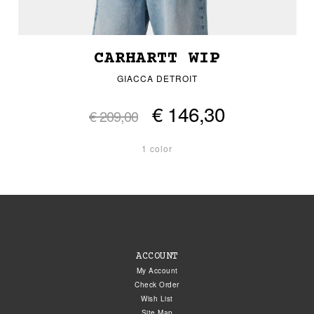
CARHARTT WIP
GIACCA DETROIT
€ 146,30
€ 209,00
1 color
ACCOUNT
My Account
Check Order
Wish List
Site Map