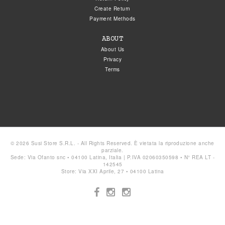
Create Return
Payment Methods
ABOUT
About Us
Privacy
Terms
© 2026 Susi Store S.R.L. - All Rights Reserved. È vietata la riproduzione anche
parziale.
Sede: Via Ofanto snc • 04100 Latina, Italia | P.IVA 02060350598 • N° REA LT -
142545
Store: Via XXI Aprile, 27 • 04100 Latina