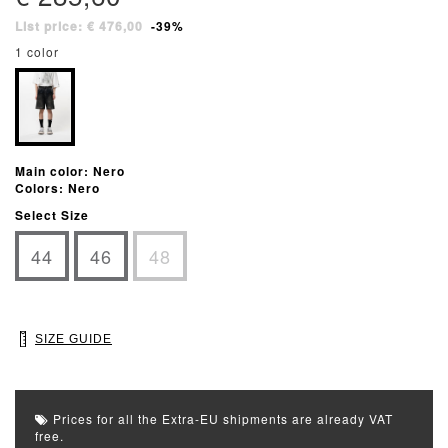
List price: € 476,00
-39%
1 color
Main color: Nero
Colors: Nero
Select Size
44
46
48
SIZE GUIDE
Prices for all the Extra-EU shipments are already VAT
free.