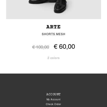
ARTE
SHORTS MESH
€ 60,00
€ 100,00
2 colors
ACCOUNT
My Account
Check Order