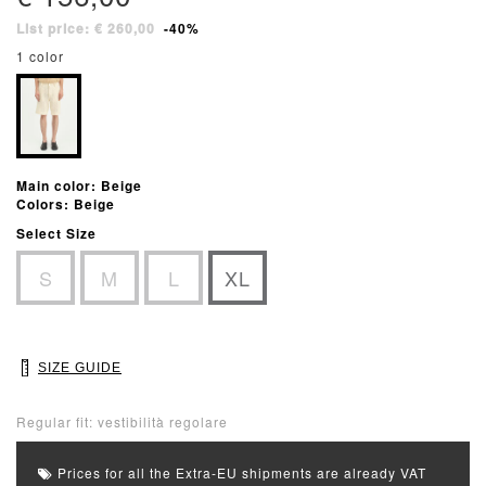
List price: € 260,00
-40%
1 color
Main color: Beige
Colors: Beige
Select Size
S
M
L
XL
SIZE GUIDE
Regular fit: vestibilità regolare
Prices for all the Extra-EU shipments are already VAT