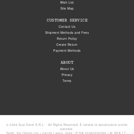
Wish List
Site Map
CUSTOMER SERVICE
Contact Us
Shipment Methods and Fees
Return Policy
Create Return
Payment Methods
ABOUT
About Us
Privacy
Terms
© 2026 Susi Store S.R.L. - All Rights Reserved. È vietata la riproduzione anche
parziale.
Sede: Via Ofanto snc • 04100 Latina, Italia | P.IVA 02060350598 • N° REA LT -