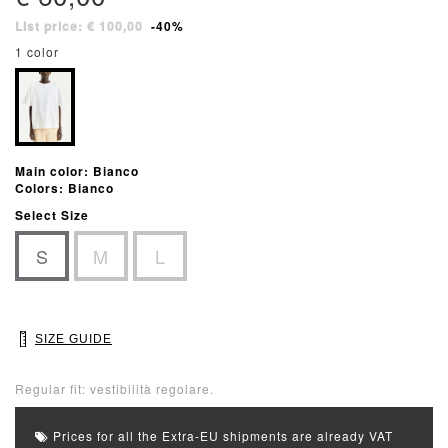
List price: € 100,00
-40%
1 color
Main color: Bianco
Colors: Bianco
Select Size
S
M
L
SIZE GUIDE
Regular fit: vestibilità regolare.
Prices for all the Extra-EU shipments are already VAT