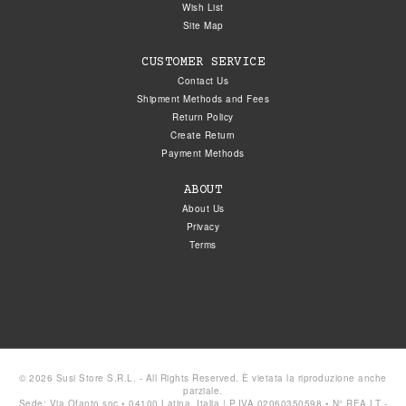
Wish List
Site Map
CUSTOMER SERVICE
Contact Us
Shipment Methods and Fees
Return Policy
Create Return
Payment Methods
ABOUT
About Us
Privacy
Terms
© 2026 Susi Store S.R.L. - All Rights Reserved. È vietata la riproduzione anche
parziale.
Sede: Via Ofanto snc • 04100 Latina, Italia | P.IVA 02060350598 • N° REA LT -