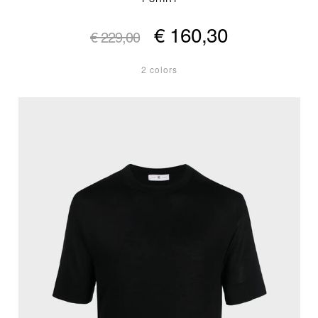
€ 160,30
€ 229,00
2 colors