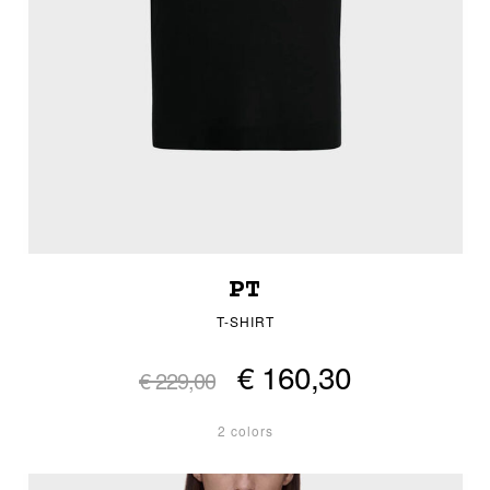
PT
T-SHIRT
€ 160,30
€ 229,00
2 colors