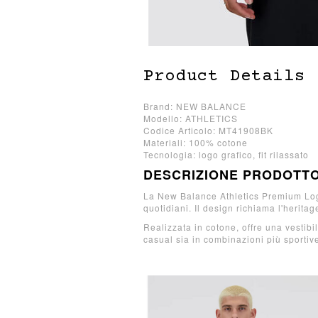
Product Details
Brand: NEW BALANCE
Modello: ATHLETICS
Codice Articolo: MT41908BK
Materiali: 100% cotone
Tecnologia: logo grafico, fit rilassato
DESCRIZIONE PRODOTT
La New Balance Athletics Premium Logo 
quotidiani. Il design richiama l'herita
Realizzata in cotone, offre una vestibil
casual sia in combinazioni più sportiv