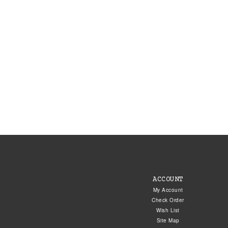
ACCOUNT
My Account
Check Order
Wish List
Site Map