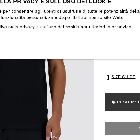
LLA PRIVACY E SULL'USO DEI COOKIE
View All
View All
e per consentire agli utenti di usufruire di tutte le potenzialità dell
funzionalità personalizzate disponibili sul nostro sito Web.
Main color: Nero
iva sulla privacy e sull'uso dei cookie
per ulteriori informazioni.
Colors: Nero
Select Size
M
L
SIZE GUIDE
Prices for 