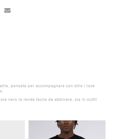
atile, pensata per accompagnare con stile i look
o.
lore nero la rende facile da abbinare, sia in outfit