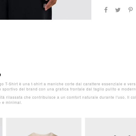
O
T-Shirt è una t-shirt a maniche corte dal carattere essenziale e vers
ge sportivo del brand con una grafica frontale dal taglio pulito e modern
ità rilassata che contribuisce a un comfort naturale durante l'uso. Il co
e e minimal.