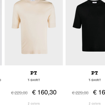
PT
PT
O
T-SHIRT
T-SHIRT
€ 160,30
€ 1
€ 229,00
€ 229,00
2 colors
2 colors