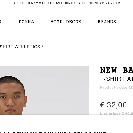
FREE RETURN from EUROPEAN COUNTRIES. SHIPMENTS in 24-72HRS.
O
DONNA
HOME DECOR
BRANDS
IAMENTO
IAMENTO
SCARPE
SCARPE
-SHIRT ATHLETICS
r
sneaker
sneaker
New Balance
ihara Yasuhiro
mocassini
scarpe con tacco
Off White
NEW B
obs
stivali
stivali
Our Legacy
T-SHIRT A
sandali
scarpe basse
Represent Clothing
Grenoble
mocassini
Sacai
Product code: 
sandali
€ 32,00
List price: € 40,
a bagno
a bagno
1 color