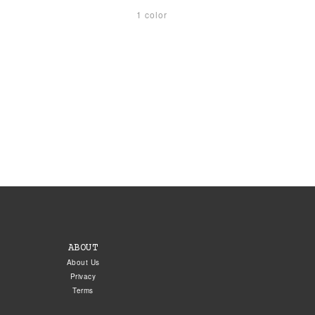
1 color
ABOUT
About Us
Privacy
Terms