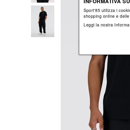
INFORMATIVA SU
View All
View All
orecchini
bracciali
Sport'85 utilizza i cooki
collane
shopping online e delle 
orecchini
Leggi la nostra
Informat