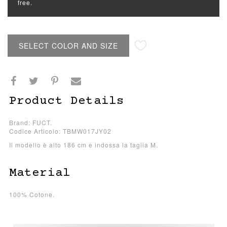
free.
SELECT COLOR AND SIZE
Product Details
Brand: FUCT.
Codice Articolo: TBMW017JY02
Il modello è alto 186 cm e indossa la taglia M.
Material
100% Cotone.