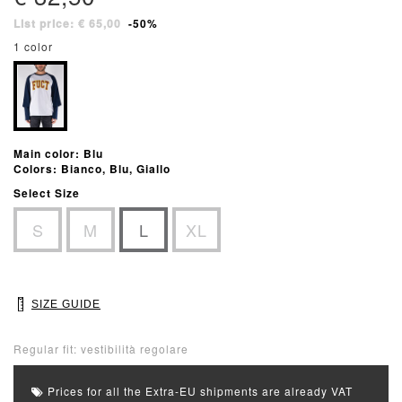
List price: € 65,00
-50%
1 color
Main color: Blu
Colors: Bianco, Blu, Giallo
Select Size
S
M
L
XL
SIZE GUIDE
Regular fit: vestibilità regolare
Prices for all the Extra-EU shipments are already VAT