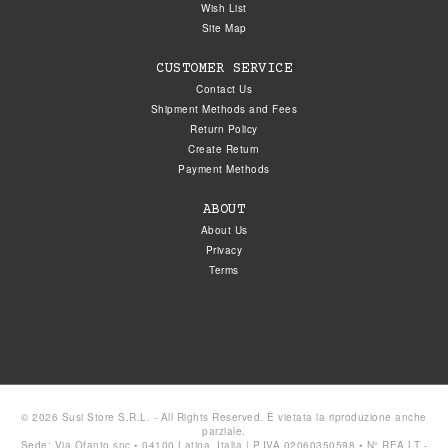
Wish List
Site Map
CUSTOMER SERVICE
Contact Us
Shipment Methods and Fees
Return Policy
Create Return
Payment Methods
ABOUT
About Us
Privacy
Terms
© 2026 Susi Store S.R.L. - All Rights Reserved. È vietata la riproduzione anche
parziale.
Sede: Via Ofanto snc • 04100 Latina, Italia | P.IVA 02060350598 • N° REA LT -