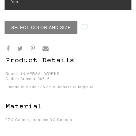
free.
SELECT COLOR AND SIZE
Product Details
Brand: UNIVERSAL WORKS
Codice Articolo: 30616
Il modello è alto 186 cm e indossa la taglia M.
Material
97% Cotone, organico 3% Canapa.