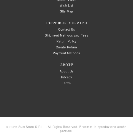
Wish List
Site Map
CUSTOMER SERVICE
Contact Us
Shipment Methods and Fees
Return Policy
Create Return
Payment Methods
ABOUT
About Us
Privacy
Terms
© 2026 Susi Store S.R.L. - All Rights Reserved. È vietata la riproduzione anche
parziale.