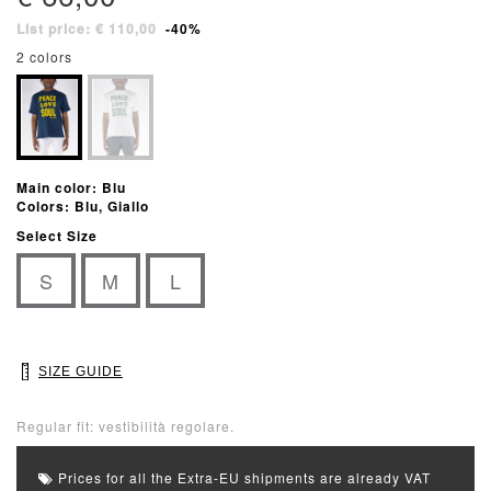
List price: € 110,00
-40%
2 colors
Main color: Blu
Colors: Blu, Giallo
Select Size
S
M
L
SIZE GUIDE
Regular fit: vestibilità regolare.
Prices for all the Extra-EU shipments are already VAT