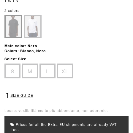
2 colors
Main color: Nero
Colors: Bianco, Nero
Select Size
S
M
L
XL
SIZE GUIDE
Loose: vestibilità molto più abbondante, non aderente.
Prices for all the Extra-EU shipments are already VAT
free.