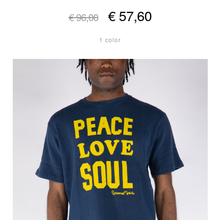
€ 57,60
€ 96,00
1 color