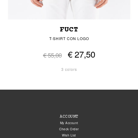
FUCT
T-SHIRT CON LOGO
€ 27,50
€ 55,00
3 colors
ACCOUNT
My Account
Check Order
Wish List