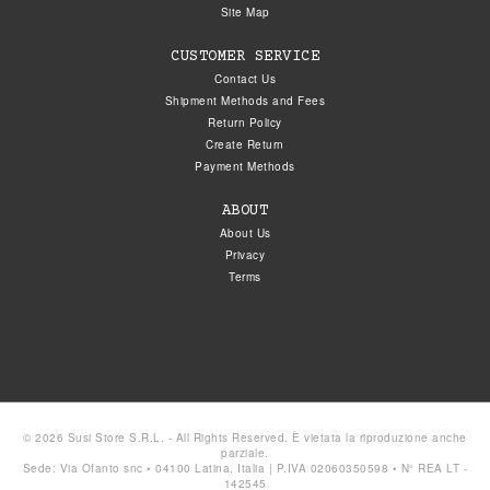
Site Map
CUSTOMER SERVICE
Contact Us
Shipment Methods and Fees
Return Policy
Create Return
Payment Methods
ABOUT
About Us
Privacy
Terms
© 2026 Susi Store S.R.L. - All Rights Reserved. È vietata la riproduzione anche
parziale.
Sede: Via Ofanto snc • 04100 Latina, Italia | P.IVA 02060350598 • N° REA LT -
142545