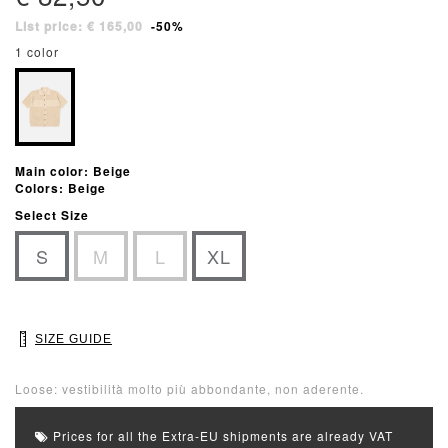
List price: € 165,00
-50%
1 color
Main color: Beige
Colors: Beige
Select Size
S
M
L
XL
SIZE GUIDE
Loose: vestibilità molto più abbondante, non aderente.
Prices for all the Extra-EU shipments are already VAT