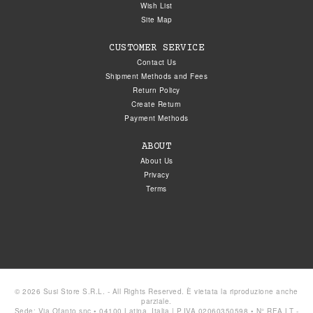
Wish List
Site Map
CUSTOMER SERVICE
Contact Us
Shipment Methods and Fees
Return Policy
Create Return
Payment Methods
ABOUT
About Us
Privacy
Terms
© 2026 Susi Store S.R.L. - All Rights Reserved. È vietata la riproduzione anche
parziale.
Sede: Via Ofanto snc • 04100 Latina, Italia | P.IVA 02060350598 • N° REA LT -