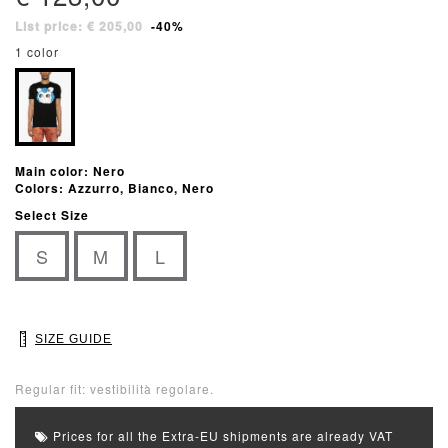
List price: € 205,00
-40%
1 color
Main color: Nero
Colors: Azzurro, Bianco, Nero
Select Size
S
M
L
SIZE GUIDE
Regular fit: vestibilità regolare.
Prices for all the Extra-EU shipments are already VAT