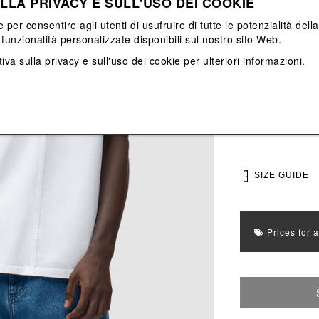
LLA PRIVACY E SULL'USO DEI COOKIE
View All
View All
e per consentire agli utenti di usufruire di tutte le potenzialità dell
funzionalità personalizzate disponibili sul nostro sito Web.
Main color: Bian
iva sulla privacy e sull'uso dei cookie
per ulteriori informazioni.
Colors: Bianco
Select Size
XS
S
SIZE GUIDE
Prices for 