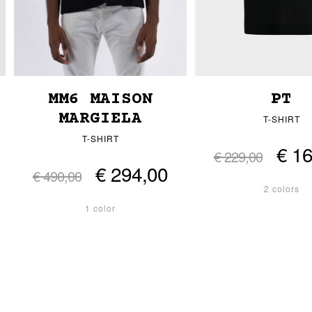
MM6 MAISON
PT
MARGIELA
T-SHIRT
T-SHIRT
€ 1
€ 229,00
€ 294,00
€ 490,00
2 colors
1 color