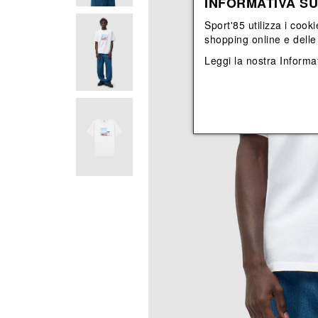
INFORMATIVA SU
View All
View All
orecchini
bracciali
Sport'85 utilizza i cooki
collane
shopping online e delle 
orecchini
Leggi la nostra
Informat