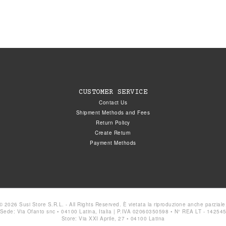
CUSTOMER SERVICE
Contact Us
Shipment Methods and Fees
Return Policy
Create Return
Payment Methods
© 2026 Susi Store S.R.L. - All Rights Reserved. È vietata la riproduzione anche parziale
Sede: Via Ofanto snc • 04100 Latina, Italia | P.IVA 02060350598 • N° REA LT - 14254
Store: Via XXI Aprile, 27 • 04100 Latina