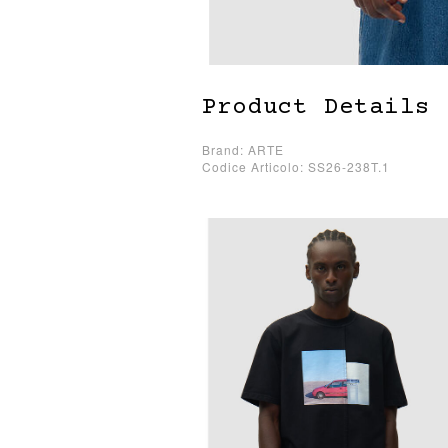
Product Details
Brand: ARTE
Codice Articolo: SS26-238T.1