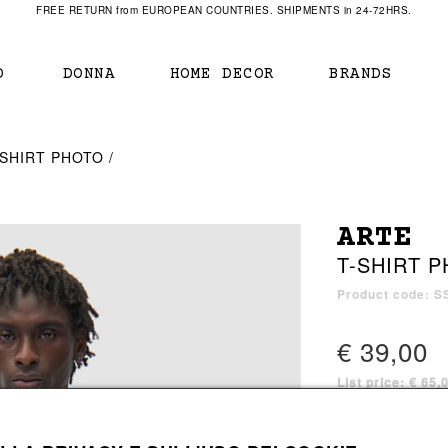
FREE RETURN from EUROPEAN COUNTRIES. SHIPMENTS in 24-72HRS.
O
DONNA
HOME DECOR
BRANDS
IAMENTO
IAMENTO
SCARPE
SCARPE
-SHIRT PHOTO
r
sneaker
sneaker
New Balance
ihara Yasuhiro
mocassini
scarpe con tacco
Off White
ARTE
obs
stivali
stivali
Our Legacy
T-SHIRT 
sandali
scarpe basse
Represent Clothing
Grenoble
mocassini
Sacai
Product code: S
sandali
€ 39,00
List price: € 65,
a bagno
a bagno
1 color