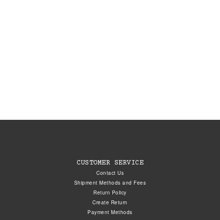
CUSTOMER SERVICE
Contact Us
Shipment Methods and Fees
Return Policy
Create Return
Payment Methods