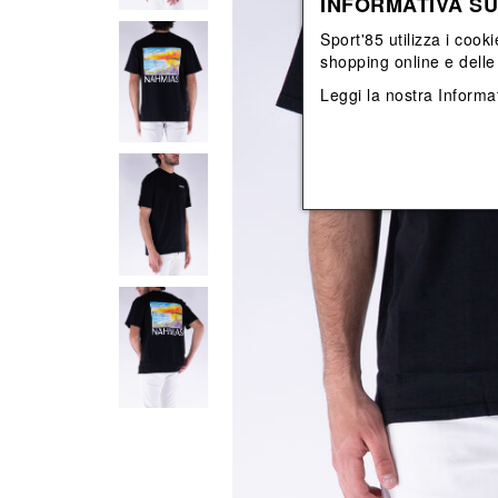
INFORMATIVA SU
View All
View All
orecchini
bracciali
Sport'85 utilizza i cooki
collane
shopping online e delle 
orecchini
Leggi la nostra
Informat