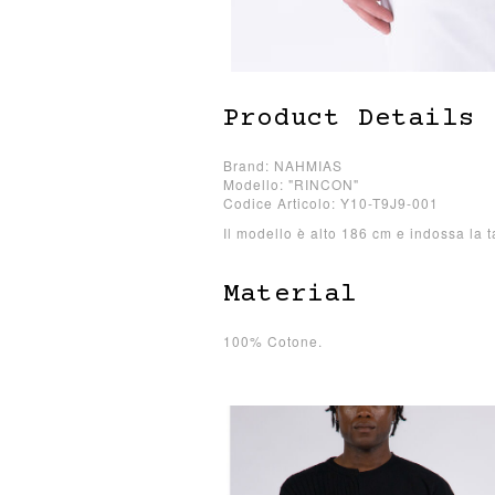
Product Details
Brand: NAHMIAS
Modello: "RINCON"
Codice Articolo: Y10-T9J9-001
Il modello è alto 186 cm e indossa la t
Material
100% Cotone.