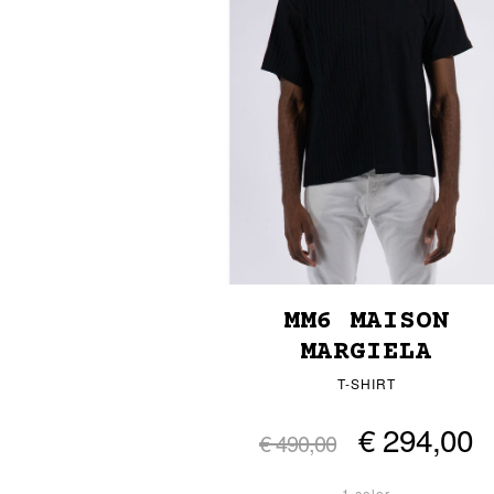
MM6 MAISON
MARGIELA
T-SHIRT
€ 294,00
€ 490,00
1 color