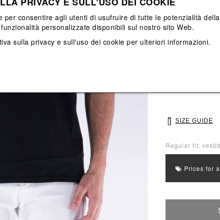
LLA PRIVACY E SULL'USO DEI COOKIE
View All
View All
e per consentire agli utenti di usufruire di tutte le potenzialità dell
funzionalità personalizzate disponibili sul nostro sito Web.
Main color: Nero
iva sulla privacy e sull'uso dei cookie
per ulteriori informazioni.
Colors: Arancion
Select Size
S
M
SIZE GUIDE
Regular fit: vesti
Prices for 