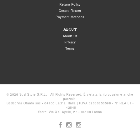
Return Policy
Create Return
Payment Methods
ABOUT
About Us
Privacy
Terms
© 2026 Susi Store S.R.L. - All Rights Reserved. È vietata la riproduzione anche
parziale.
Sede: Via Ofanto snc • 04100 Latina, Italia | P.IVA 02060350598 • N° REA LT -
142545
Store: Via XXI Aprile, 27 • 04100 Latina