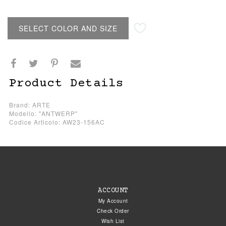
SELECT COLOR AND SIZE
Product Details
Brand: ARTE
Modello: "ANTWERP"
Codice Articolo: AW23-156AC
ACCOUNT
My Account
Check Order
Wish List