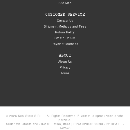
Site Map
CUSTOMER SERVICE
Contact Us
Shipment Methods and Fees
Return Policy
Create Return
Payment Methods
ABOUT
About Us
Privacy
Terms
© 2026 Susi Store S.R.L. - All Rights Reserved. È vietata la riproduzione anche
parziale.
Sede: Via Ofanto snc • 04100 Latina, Italia | P.IVA 02060350598 • N° REA LT -
142545