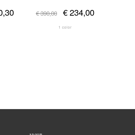
0,30
€ 234,00
€ 390,00
1 color