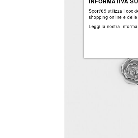
INFORMATIVA SU
View All
View All
orecchini
bracciali
Sport'85 utilizza i cooki
collane
shopping online e delle 
orecchini
Leggi la nostra
Informat