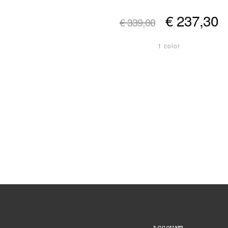
€ 237,30
€ 339,00
1 color