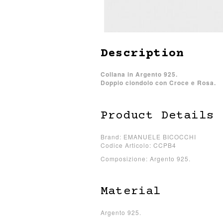
Description
Collana in Argento 925.
Doppio ciondolo con Croce e Rosa.
Product Details
Brand: EMANUELE BICOCCHI
Codice Articolo: CCPB4
Composizione: Argento 925.
Material
Argento 925.