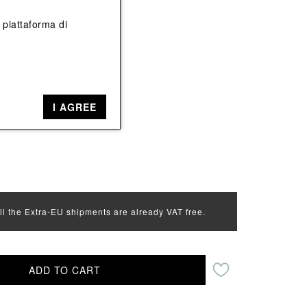
View All
View All
a piattaforma di
o
I AGREE
all the Extra-EU shipments are already VAT free.
ADD TO CART