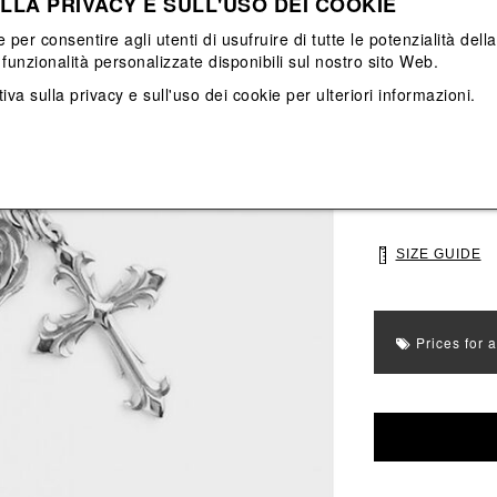
LLA PRIVACY E SULL'USO DEI COOKIE
View All
View All
e per consentire agli utenti di usufruire di tutte le potenzialità dell
funzionalità personalizzate disponibili sul nostro sito Web.
Main color: Grigi
Colors: Grigio
iva sulla privacy e sull'uso dei cookie
per ulteriori informazioni.
Select Size
UNI
SIZE GUIDE
Prices for 