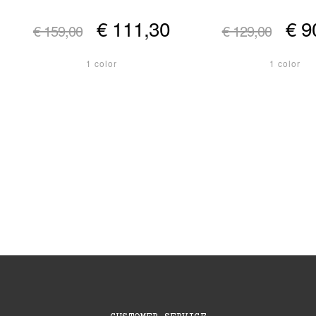
€ 111,30
€ 9
€ 159,00
€ 129,00
1 color
1 color