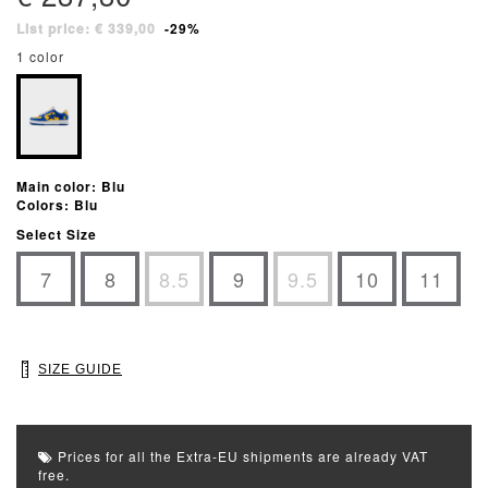
List price: € 339,00
-29%
1 color
Main color: Blu
Colors: Blu
Select Size
7
8
8.5
9
9.5
10
11
SIZE GUIDE
Prices for all the Extra-EU shipments are already VAT
free.