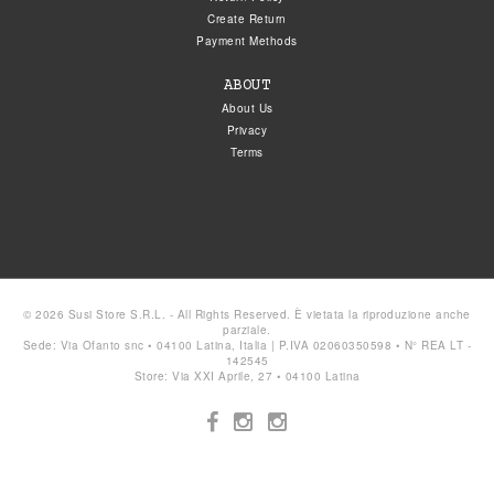
Create Return
Payment Methods
ABOUT
About Us
Privacy
Terms
© 2026 Susi Store S.R.L. - All Rights Reserved. È vietata la riproduzione anche
parziale.
Sede: Via Ofanto snc • 04100 Latina, Italia | P.IVA 02060350598 • N° REA LT -
142545
Store: Via XXI Aprile, 27 • 04100 Latina