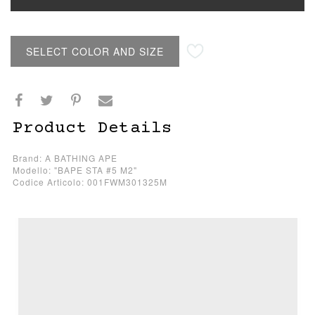
SELECT COLOR AND SIZE
Product Details
Brand: A BATHING APE
Modello: "BAPE STA #5 M2"
Codice Articolo: 001FWM301325M