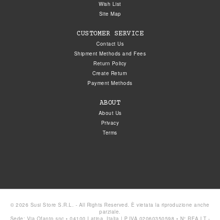
Wish List
Site Map
CUSTOMER SERVICE
Contact Us
Shipment Methods and Fees
Return Policy
Create Return
Payment Methods
ABOUT
About Us
Privacy
Terms
© 2026 Susi Store S.R.L. - All Rights Reserved. È vietata la riproduzione anche
parziale.
Sede: Via Ofanto snc • 04100 Latina, Italia | P.IVA 02060350598 • N° REA LT -