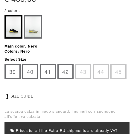
2 colors
Main color: Nero
Colors: Nero
Select Size
39
40
41
42
43
44
45
SIZE GUIDE
La scarpa calza in modo standard. I numeri corrispondono
all'effettiva calzata.
Prices for all the Extra-EU shipments are already VAT