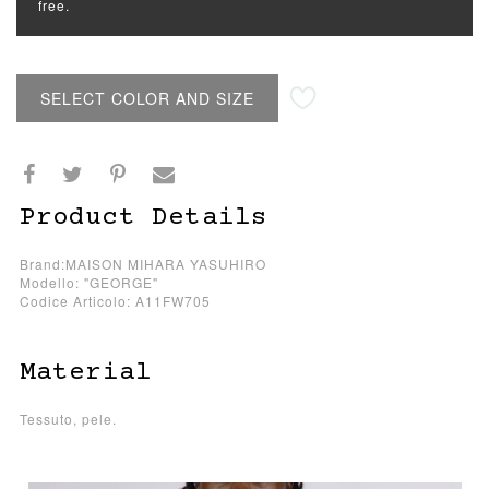
free.
SELECT COLOR AND SIZE
Product Details
Brand:MAISON MIHARA YASUHIRO
Modello: "GEORGE"
Codice Articolo: A11FW705
Material
Tessuto, pele.